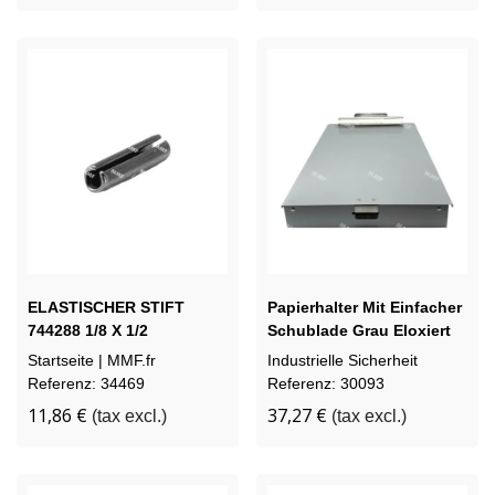
ELASTISCHER STIFT
Papierhalter Mit Einfacher
744288 1/8 X 1/2
Schublade Grau Eloxiert
34.5 X 22.3 CM
Startseite | MMF.fr
Industrielle Sicherheit
Referenz: 34469
Referenz: 30093
11,86 €
37,27 €
(tax excl.)
(tax excl.)