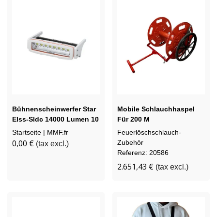
Bühnenscheinwerfer Star
Mobile Schlauchhaspel
Elss-Sldc 14000 Lumen 10
Für 200 M
-32 V Dc (ce + Rohs)
Feuerwehrschlauch DN70
Startseite | MMF.fr
Feuerlöschschlauch-
(Lieferung Ohne
Ohne Bremse
0,00 €
Zubehör
(tax excl.)
Netzkabel)
Referenz: 20586
2.651,43 €
(tax excl.)