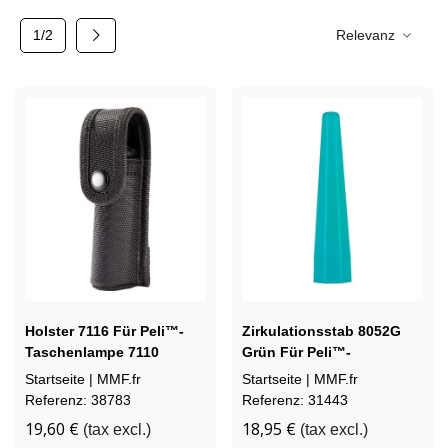
Weiter
1/2
Relevanz
Holster 7116 Für Peli™-
Zirkulationsstab 8052G
Taschenlampe 7110
Grün Für Peli™-
Taschenlampe 8050
Startseite | MMF.fr
Startseite | MMF.fr
Referenz: 38783
Referenz: 31443
19,60 €
18,95 €
(tax excl.)
(tax excl.)