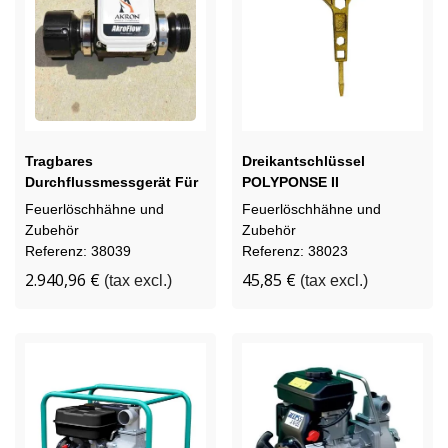
Tragbares
Dreikantschlüssel
Durchflussmessgerät Für
POLYPONSE II
Den Einsatz AkroFlow
Feuerlöschhähne und
Feuerlöschhähne und
9301
Zubehör
Zubehör
Referenz: 38039
Referenz: 38023
2.940,96 €
45,85 €
(tax excl.)
(tax excl.)