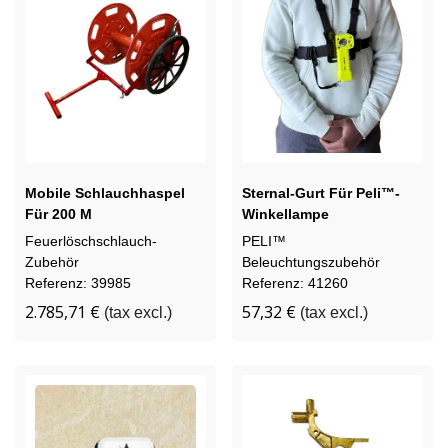
Mobile Schlauchhaspel
Sternal-Gurt Für Peli™-
Für 200 M
Winkellampe
Feuerwehrschlauch DN70
Feuerlöschschlauch-
PELI™
Mit Bremse
Zubehör
Beleuchtungszubehör
Referenz: 39985
Referenz: 41260
2.785,71 €
57,32 €
(tax excl.)
(tax excl.)