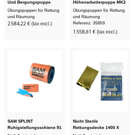
Und Bergungspuppe
Höhenarbeiterpuppe MK2
Übungspuppen für Rettung
Übungspuppen für Rettung
und Räumung
und Räumung
2.584,22 €
Referenz: 35859
(tax excl.)
1.558,61 €
(tax excl.)
SAM SPLINT
Nicht Sterile
Ruhigstellungsschiene 91
Rettungsdecke 1400 X
Cm
2200 Mm