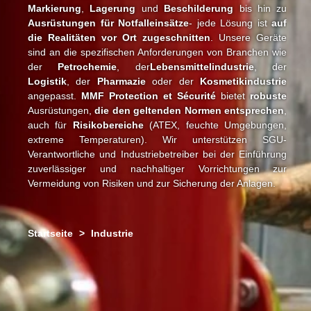
Markierung
,
Lagerung
und
Beschilderung
bis hin zu
Ausrüstungen für Notfalleinsätze
- jede Lösung ist
auf
die Realitäten vor Ort zugeschnitten
. Unsere Geräte
sind an die spezifischen Anforderungen von Branchen wie
der
Petrochemie
, der
Lebensmittelindustrie
, der
Logistik
, der
Pharmazie
oder der
Kosmetikindustrie
angepasst.
MMF Protection et Sécurité
bietet
robuste
Ausrüstungen,
die den geltenden Normen entsprechen
,
auch für
Risikobereiche
(ATEX, feuchte Umgebungen,
extreme Temperaturen). Wir unterstützen SGU-
Verantwortliche und Industriebetreiber bei der Einführung
zuverlässiger und nachhaltiger Vorrichtungen zur
Vermeidung von Risiken und zur Sicherung der Anlagen.
Startseite
>
Industrie