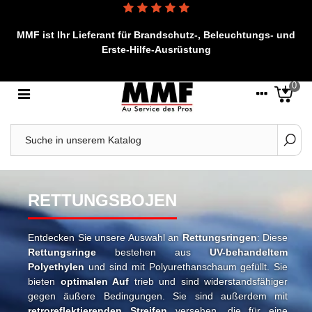
MMF ist Ihr Lieferant für Brandschutz-, Beleuchtungs- und
Erste-Hilfe-Ausrüstung
0
RETTUNGSBOJEN
Entdecken Sie unsere Auswahl an
Rettungsringen
: Diese
Rettungsringe
bestehen aus
UV-behandeltem
Polyethylen
und sind mit Polyurethanschaum gefüllt. Sie
bieten
optimalen Auf
trieb und sind widerstandsfähiger
gegen äußere Bedingungen. Sie sind außerdem mit
retroreflektierenden Streifen
versehen, die für eine