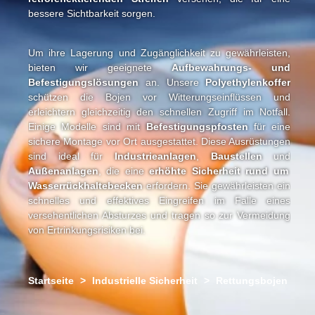
bessere Sichtbarkeit sorgen.
Um ihre Lagerung und Zugänglichkeit zu gewährleisten,
bieten wir geeignete
Aufbewahrungs- und
Befestigungslösungen
an. Unsere
Polyethylenkoffer
schützen die Bojen vor Witterungseinflüssen und
erleichtern gleichzeitig den schnellen Zugriff im Notfall.
Einige Modelle sind mit
Befestigungspfosten
für eine
sichere Montage vor Ort ausgestattet. Diese Ausrüstungen
sind ideal für
Industrieanlagen
,
Baustellen
und
Außenanlagen
, die eine
erhöhte Sicherheit rund um
Wasserrückhaltebecken
erfordern. Sie gewährleisten ein
schnelles und effektives Eingreifen im Falle eines
versehentlichen Absturzes und tragen so zur Vermeidung
von Ertrinkungsrisiken bei.
Startseite
>
Industrielle Sicherheit
>
Rettungsbojen