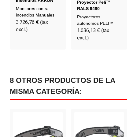
Incendios AKRON
Proyector Peli™
Omega 3526
Monitores contra
RALS 9480
incendios Manuales
Proyectores
3.726,76 €
(tax
autónomos PELI™
excl.)
1.036,13 €
(tax
excl.)
8 OTROS PRODUCTOS DE LA
MISMA CATEGORÍA: