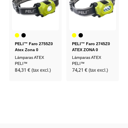
Amarillo
Negro
Amarillo
Negro
PELI™ Faro 2755Z0
PELI™ Faro 2745Z0
Atex Zona 0
ATEX ZONA 0
Lámparas ATEX
Lámparas ATEX
PELI™
PELI™
84,31 €
74,21 €
(tax excl.)
(tax excl.)