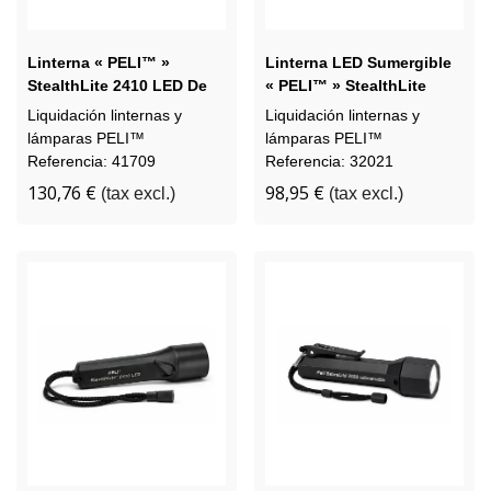
Linterna « PELI™ »
Linterna LED Sumergible
StealthLite 2410 LED De
« PELI™ » StealthLite
Segunda Generación
2410 Recoil De Primera
Liquidación linternas y
Liquidación linternas y
Generación
lámparas PELI™
lámparas PELI™
Referencia: 41709
Referencia: 32021
130,76 €
98,95 €
(tax excl.)
(tax excl.)