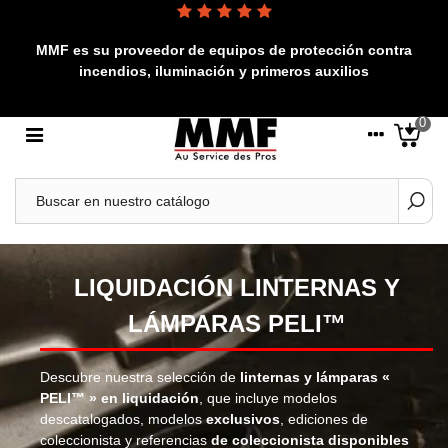
MMF es su proveedor de equipos de protección contra
incendios, iluminación y primeros auxilios
0
LIQUIDACIÓN LINTERNAS Y
LÁMPARAS PELI™
Descubre nuestra selección de
linternas y lámparas «
PELI™ » en liquidación
, que incluye modelos
descatalogados, modelos
exclusivos
, ediciones de
coleccionista y referencias
de coleccionista disponibles