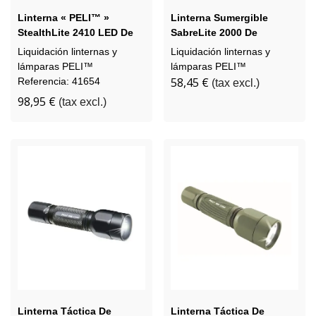
Linterna « PELI™ »
Linterna Sumergible
StealthLite 2410 LED De
SabreLite 2000 De
Primera Generación,
Segunda Generación De
Liquidación linternas y
Liquidación linternas y
Reacondicionada
PELI™
lámparas PELI™
lámparas PELI™
58,45 €
Referencia: 41654
(tax excl.)
98,95 €
(tax excl.)
Linterna Táctica De
Linterna Táctica De