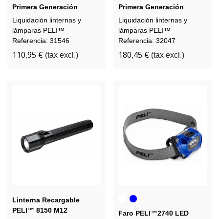
Primera Generación
Primera Generación
Reacondicionada PELI™
Reacondicionada PELI™
Liquidación linternas y
Liquidación linternas y
2320 M6
2390 M6
lámparas PELI™
lámparas PELI™
Referencia: 31546
Referencia: 32047
110,95 €
180,45 €
(tax excl.)
(tax excl.)
Blanco
Azul
Linterna Recargable
PELI™ 8150 M12
Faro PELI™2740 LED