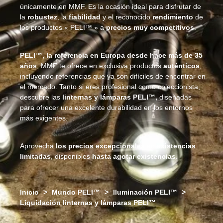
únicamente en MMF. Es la ocasión ideal para disfrutar de
la
robustez
, la
fiabilidad
y el reconocido
rendimiento
de
los productos « PELI™ » a
precios muy competitivos
.
PELI™, la referencia en Europa desde hace más de 35
años
, MMF te ofrece en exclusiva productos
auténticos
,
incluyendo referencias que ya son difíciles de encontrar en
el mercado. Tanto si eres profesional como coleccionista,
descubre las
linternas y lámparas PELI™,
diseñadas
para ofrecer una excelente durabilidad en los entornos
más exigentes.
Aprovecha
los precios excepcionales
en
existencias
limitadas
, disponibles
hasta agotar existencias
.
Inicio
>
Mundo PELI™
>
Iluminación PELI™
>
Liquidación linternas y lámparas PELI™