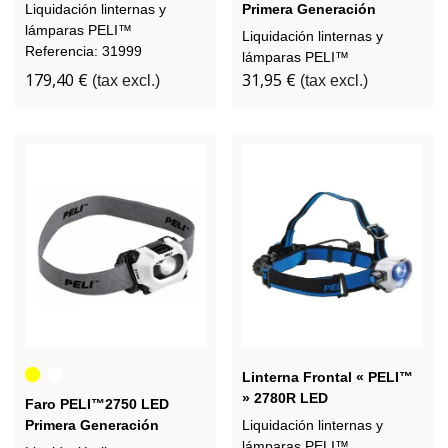
Liquidación linternas y
Primera Generación
lámparas PELI™
Reacondicionado
Liquidación linternas y
Referencia: 31999
lámparas PELI™
179,40 €
31,95 €
(tax excl.)
(tax excl.)
Amarillo
Blanco
Linterna Frontal « PELI™
» 2780R LED
Faro PELI™2750 LED
Primera Generación
Liquidación linternas y
Reacondicionado
lámparas PELI™