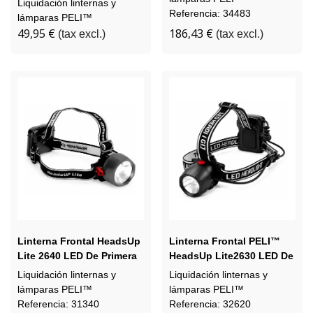
Liquidación linternas y
Referencia: 34483
lámparas PELI™
49,95 €
186,43 €
(tax excl.)
(tax excl.)
Linterna Frontal HeadsUp
Linterna Frontal PELI™
Lite 2640 LED De Primera
HeadsUp Lite2630 LED De
Generación De « PELI™ »,
Primera Generación
Liquidación linternas y
Liquidación linternas y
Reacondicionada
Reacondicionada
lámparas PELI™
lámparas PELI™
Referencia: 31340
Referencia: 32620