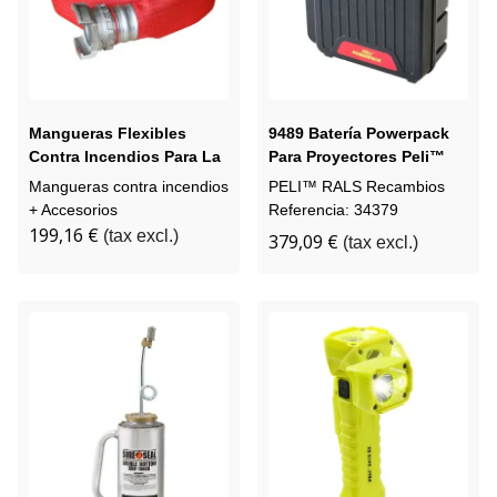
Mangueras Flexibles
9489 Batería Powerpack
Contra Incendios Para La
Para Proyectores Peli™
Industria
RALS 9480 / 9490
Mangueras contra incendios
PELI™ RALS Recambios
+ Accesorios
Referencia: 34379
199,16 €
(tax excl.)
379,09 €
(tax excl.)