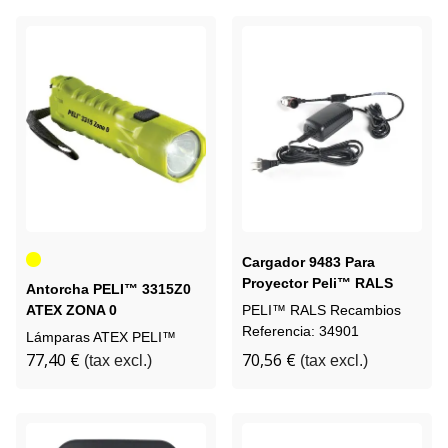
Amarillo
Cargador 9483 Para
Proyector Peli™ RALS
Antorcha PELI™ 3315Z0
9440 9480 9490
ATEX ZONA 0
PELI™ RALS Recambios
Referencia: 34901
Lámparas ATEX PELI™
77,40 €
70,56 €
(tax excl.)
(tax excl.)