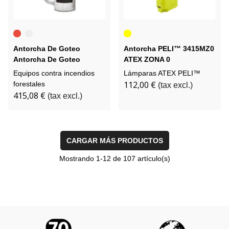
Rojo
Aluminio
Amarillo
bruto
Antorcha De Goteo
Antorcha PELI™ 3415MZ0
Antorcha De Goteo
ATEX ZONA 0
SureSeal 5L
Equipos contra incendios
Lámparas ATEX PELI™
112,00 €
forestales
(tax excl.)
415,08 €
(tax excl.)
CARGAR MÁS PRODUCTOS
Mostrando
1
-12 de 107 artículo(s)