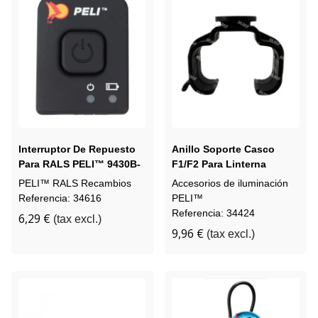
Interruptor De Repuesto
Anillo Soporte Casco
Para RALS PELI™ 9430B-
F1/F2 Para Linterna
9430C-9435
3315Z0
PELI™ RALS Recambios
Accesorios de iluminación
Referencia: 34616
PELI™
Referencia: 34424
6,29 €
(tax excl.)
9,96 €
(tax excl.)