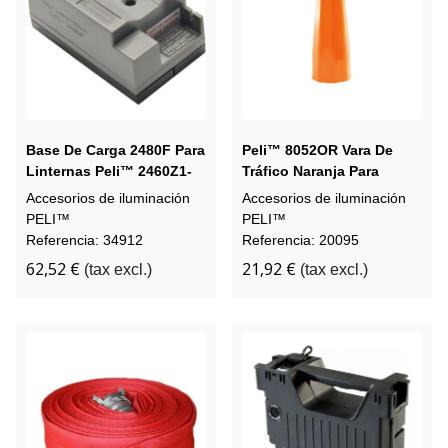
Base De Carga 2480F Para
Peli™ 8052OR Vara De
Linternas Peli™ 2460Z1-
Tráfico Naranja Para
3660Z1
Linterna 8050
Accesorios de iluminación
Accesorios de iluminación
PELI™
PELI™
Referencia: 34912
Referencia: 20095
62,52 €
21,92 €
(tax excl.)
(tax excl.)