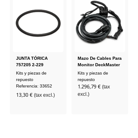
JUNTA TÓRICA
Mazo De Cables Para
757205 2-229
Monitor DeckMaster
3440 (U2)
Kits y piezas de
Kits y piezas de
repuesto
repuesto
1.296,79 €
Referencia: 33652
(tax
13,30 €
excl.)
(tax excl.)