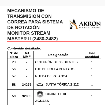
MECANISMO DE
TRANSMISIÓN CON
CORREA PARA SISTEMA
DE ROTACIÓN -
MONITOR STREAM
MASTER II (3480-3482)
Contenido detallado:
Nº de
Ref.
Incl.
Designación
pieza
MMF
cantidad
29
-
CINTURÓN DE 85 DIENTES
1
56
-
EJE DE POLEA DENTADO
1
57
-
RUEDA DE PALANCA
1
JUNTA TÓRICA 2-112
58
34279
1
COJINETE DE
59
32809
1
AGUJAS