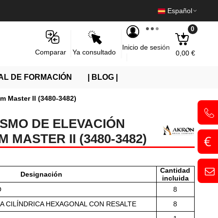
Español
0
Inicio de sesión
Ya consultado
Comparar
0,00 €
AL DE FORMACIÓN
| BLOG |
m Master II (3480-3482)
SMO DE ELEVACIÓN
MASTER II (3480-3482)
Cantidad
Designación
incluida
O
8
A CILÍNDRICA HEXAGONAL CON RESALTE
8