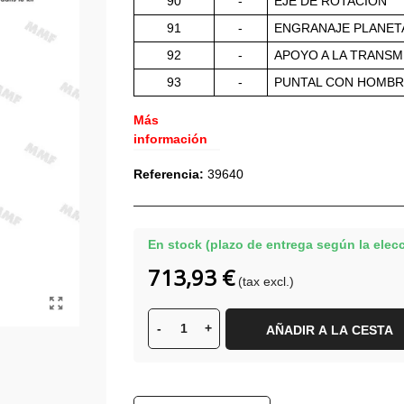
90
-
EJE DE ROTACIÓN
91
-
ENGRANAJE PLANET
92
-
APOYO A LA TRANSM
93
-
PUNTAL CON HOMB
Más
información
Referencia:
39640
En stock (plazo de entrega según la elecc
713,93 €
(tax excl.)
-
+
AÑADIR A LA CESTA