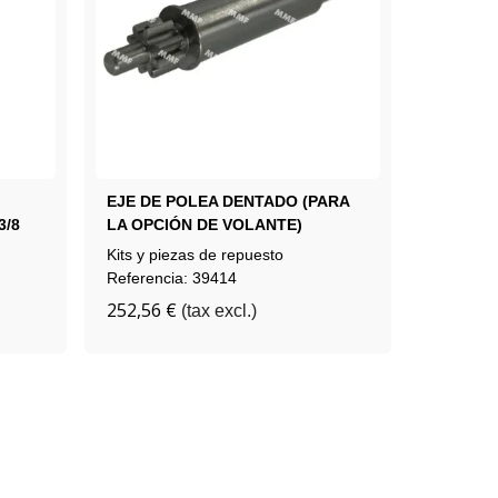
EJE DE POLEA DENTADO (PARA
CORONA
3/8
LA OPCIÓN DE VOLANTE)
ELEVACI
Kits y piezas de repuesto
Kits y pi
Referencia: 39414
Referenc
252,56 €
239,17 
(tax excl.)