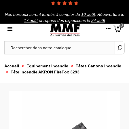
Nos bureaux seront fermés à compter du
10 août
.
Réouverture le
17 août
et reprise des expéditions le
24 août
0
Accueil
>
Equipement Incendie
>
Têtes Canons Incendie
>
Tête Incendie AKRON FireFox 3293