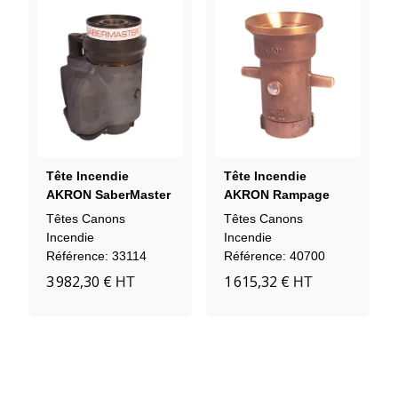
Tête Incendie
Tête Incendie
AKRON SaberMaster
AKRON Rampage
1578 (avec Moteur)
4461 BRONZE
Têtes Canons
Têtes Canons
(agrément FM)
Incendie
Incendie
Référence: 33114
Référence: 40700
3 982,30 €
1 615,32 €
HT
HT