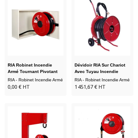
RIA Robinet Incendie
Dévidoir RIA Sur Chariot
Armé Tournant Pivotant
Avec Tuyau Incendie
En Armoire
RIA - Robinet Incendie Armé
RIA - Robinet Incendie Armé
0,00 €
1 451,67 €
HT
HT