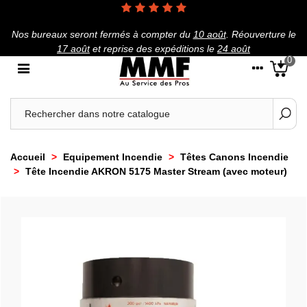
Nos bureaux seront fermés à compter du
10 août
.
Réouverture le
17 août
et reprise des expéditions le
24 août
0
Accueil
>
Equipement Incendie
>
Têtes Canons Incendie
>
Tête Incendie AKRON 5175 Master Stream (avec moteur)