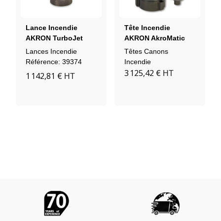
Lance Incendie
Tête Incendie
AKRON TurboJet
AKRON AkroMatic
1766 (sans Poignée)
5177 Master Stream
Lances Incendie
Têtes Canons
(avec Moteur)
Référence: 39374
Incendie
3 125,42 €
HT
1 142,81 €
HT