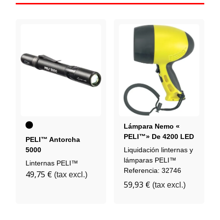
Negro
Lámpara Nemo «
PELI™» De 4200 LED
PELI™ Antorcha
De Primera
5000
Liquidación linternas y
Generación
lámparas PELI™
Linternas PELI™
Referencia: 32746
49,75 €
(tax excl.)
59,93 €
(tax excl.)