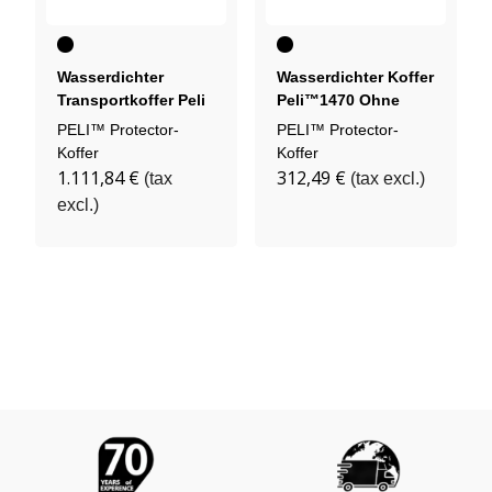
Schwarz
Schwarz
Wasserdichter
Wasserdichter Koffer
Transportkoffer Peli
Peli™1470 Ohne
1730
Schaumstoff
PELI™ Protector-
PELI™ Protector-
Koffer
Koffer
1.111,84 €
312,49 €
(tax
(tax excl.)
excl.)