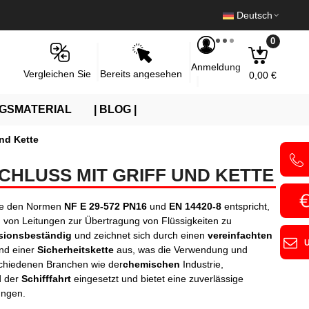
Deutsch
0
Anmeldung
Bereits angesehen
Vergleichen Sie
0,00 €
GSMATERIAL
| BLOG |
und Kette
CHLUSS MIT GRIFF UND KETTE
ie den Normen
NF E 29-572 PN16
und
EN 14420-8
entspricht,
g
von Leitungen zur Übertragung von Flüssigkeiten zu
sionsbeständig
und zeichnet sich durch einen
vereinfachten
nd einer
Sicherheitskette
aus, was die Verwendung und
rschiedenen Branchen wie der
chemischen
Industrie,
 der
Schifffahrt
eingesetzt und bietet eine zuverlässige
ungen.