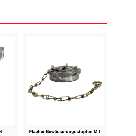
N
Flacher Bewässerungsstopfen Mit
Halbansc