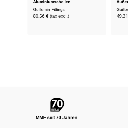
Aluminiumschellen
Auße
Kupfe
Guillemin-Fittings
Guille
80,56 €
49,31
(tax excl.)
MMF seit 70 Jahren