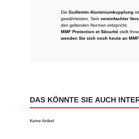
Die
Guillemin-Aluminiumkupplung
is
gewährleisten. Sein
vereinfachter Vers
den geltenden Normen entspricht.
MMF Protection et Sécurité
stellt Ihn
wenden Sie sich noch heute an MMF
DAS KÖNNTE SIE AUCH INTE
Keine Artikel