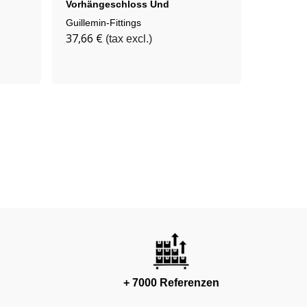
Vorhängeschloss Und
Alumini
Aluminiumkette
Guillemin-Fittings
Guillemin
37,66 €
19,77 €
(tax excl.)
+ 7000 Referenzen