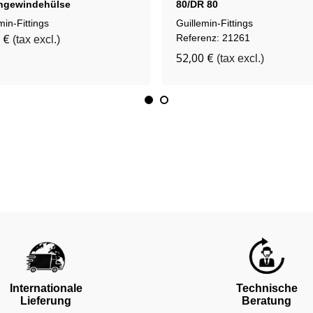
ngewindehülse
80/DR 80
rlegierungen
min-Fittings
Guillemin-Fittings
 €
Referenz: 21261
(tax excl.)
52,00 €
(tax excl.)
Technische
Internationale
Beratung
Lieferung