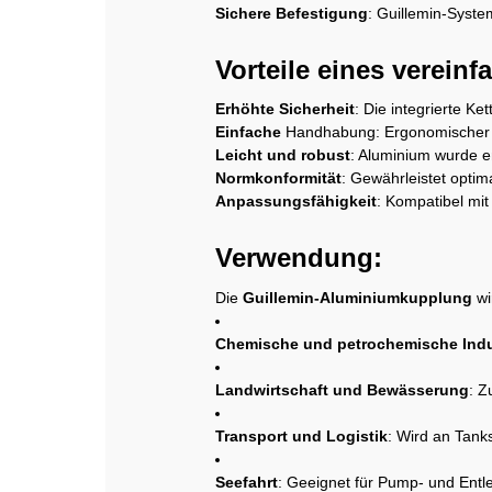
Sichere Befestigung
: Guillemin-Syste
Vorteile eines verein
Erhöhte Sicherheit
: Die integrierte Ke
Einfache
Handhabung: Ergonomischer 
Leicht und robust
: Aluminium wurde e
Normkonformität
: Gewährleistet optim
Anpassungsfähigkeit
: Kompatibel mit
Verwendung:
Die
Guillemin-Aluminiumkupplung
wi
Chemische und petrochemische Indu
Landwirtschaft und Bewässerung
: Z
Transport und Logistik
: Wird an Tank
Seefahrt
: Geeignet für Pump- und Entl