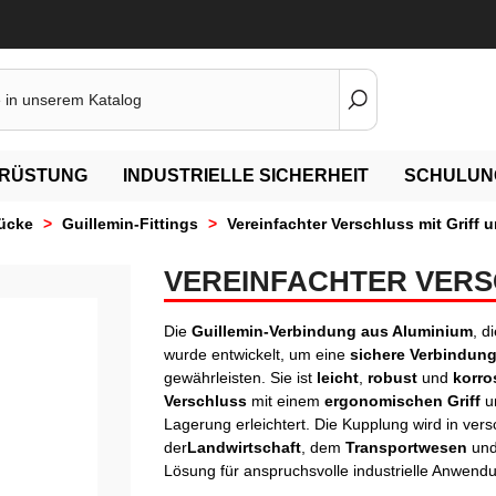
RÜSTUNG
INDUSTRIELLE SICHERHEIT
SCHULUN
tücke
>
Guillemin-Fittings
>
Vereinfachter Verschluss mit Griff 
VEREINFACHTER VERS
Die
Guillemin-Verbindung
aus Aluminium
, d
wurde entwickelt, um eine
sichere Verbindun
gewährleisten. Sie ist
leicht
,
robust
und
korro
Verschluss
mit einem
ergonomischen Griff
u
Lagerung erleichtert. Die Kupplung wird in ve
der
Landwirtschaft
, dem
Transportwesen
und
Lösung für anspruchsvolle industrielle Anwend