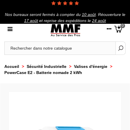
Nos bureaux seront fermés à compter du
10 août
.
Réouverture le
17 août
et reprise des expéditions le
24 août
0
Accueil
>
Sécurité Industrielle
>
Valises d'énergie
>
PowerCase E2 - Batterie nomade 2 kWh