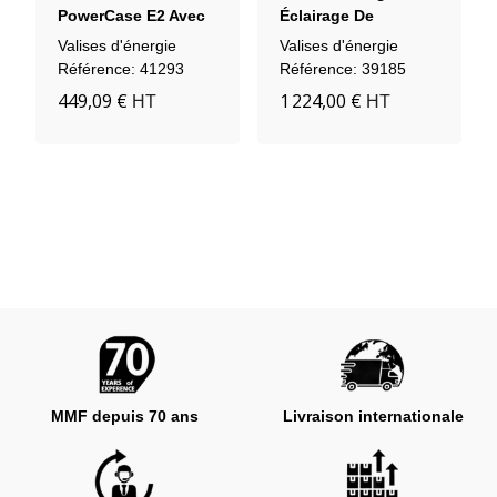
PowerCase E2 Avec
Éclairage De
Fonction Onduleur
Chantier 600 Wh
Valises d'énergie
Valises d'énergie
UPS
Référence: 41293
Référence: 39185
449,09 €
1 224,00 €
HT
HT
MMF depuis 70 ans
Livraison internationale