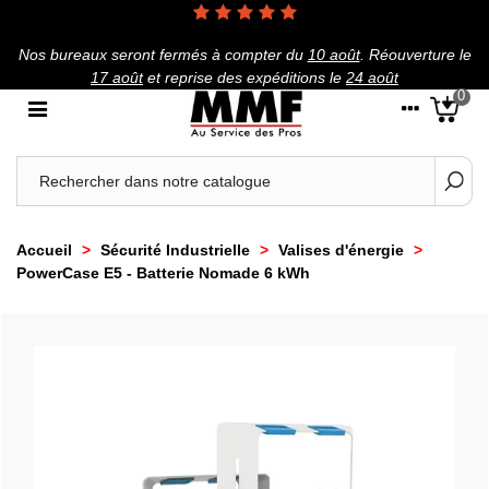
Nos bureaux seront fermés à compter du
10 août
.
Réouverture le
17 août
et reprise des expéditions le
24 août
0
Accueil
>
Sécurité Industrielle
>
Valises d'énergie
>
PowerCase E5 - Batterie Nomade 6 kWh