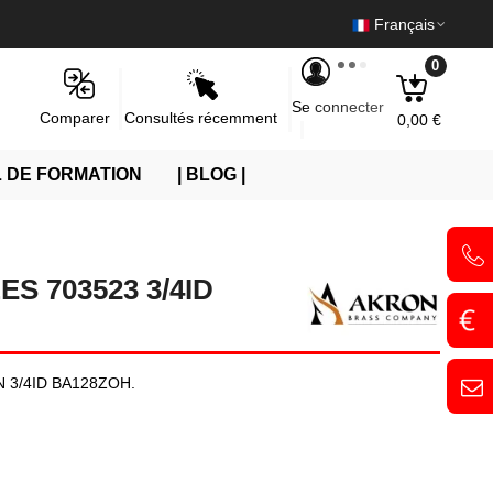
Français
0
Se connecter
Consultés récemment
Comparer
0,00 €
 DE FORMATION
| BLOG |
S 703523 3/4ID
ON 3/4ID BA128ZOH.