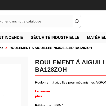
T INCENDIE
SÉCURITÉ INDUSTRIELLE
MATÉRIEL
es
>
ROULEMENT À AIGUILLES 703523 3/4ID BA128ZOH
ROULEMENT À AIGUILLE
BA128ZOH
Roulement à aiguilles pour mécanismes AKR
En savoir
plus
Référence:
38657