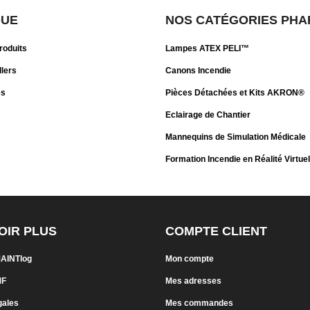
QUE
NOS CATÉGORIES PHA
roduits
Lampes ATEX PELI™
llers
Canons Incendie
es
Pièces Détachées et Kits AKRON®
Eclairage de Chantier
Mannequins de Simulation Médicale
Formation Incendie en Réalité Virtuel
OIR PLUS
COMPTE CLIENT
MAINTlog
Mon compte
MF
Mes adresses
gales
Mes commandes