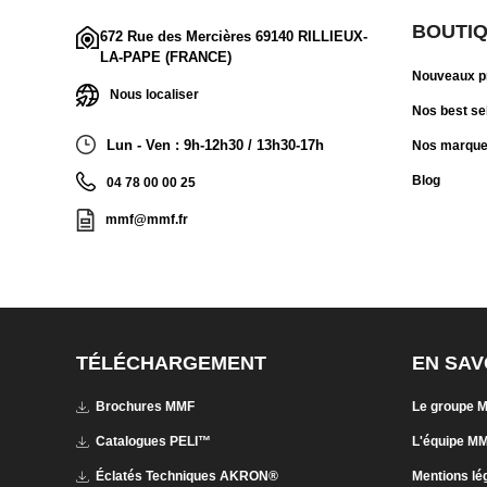
BOUTI
672 Rue des Mercières 69140 RILLIEUX-
LA-PAPE (FRANCE)
Nouveaux p
Nous localiser
Nos best se
Lun - Ven : 9h-12h30 / 13h30-17h
Nos marqu
Blog
04 78 00 00 25
mmf@mmf.fr
TÉLÉCHARGEMENT
EN SAV
Brochures MMF
Le groupe 
Catalogues PELI™
L'équipe M
Éclatés Techniques AKRON®
Mentions lé