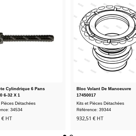
ête Cylindrique 6 Pans
Bloc Volant De Manoeuvre
0 6-32 X 1
17450017
t Pièces Détachées
Kits et Pièces Détachées
ence: 34534
Référence: 39344
 €
932,51 €
HT
HT