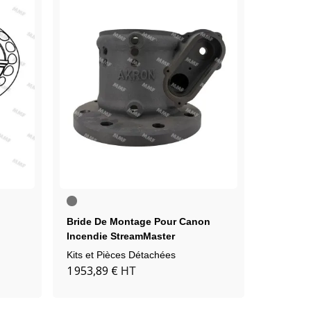
Brut
JOINT T
(non
peint)
Bride De Montage Pour Canon
Incendie StreamMaster
Kits et P
Référenc
Kits et Pièces Détachées
1 953,89 €
13,30 €
HT