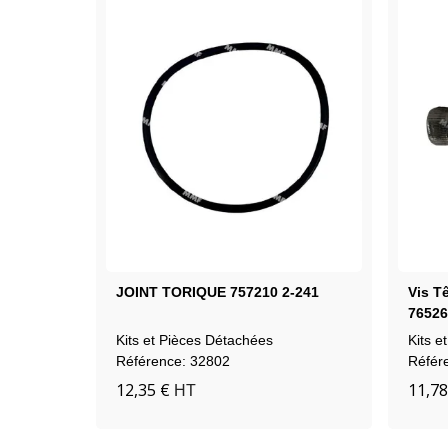
JOINT TORIQUE 757210 2-241
Vis T
76526
Kits et Pièces Détachées
Kits e
Référence: 32802
Référ
12,35 €
11,78
HT