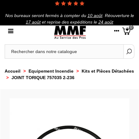
Nos bureaux seront fermés à compter du
10 août
.
Réouverture le
17 août
et reprise des expéditions le
24 août
0
Accueil
>
Equipement Incendie
>
Kits et Pièces Détachées
>
JOINT TORIQUE 757035 2-236