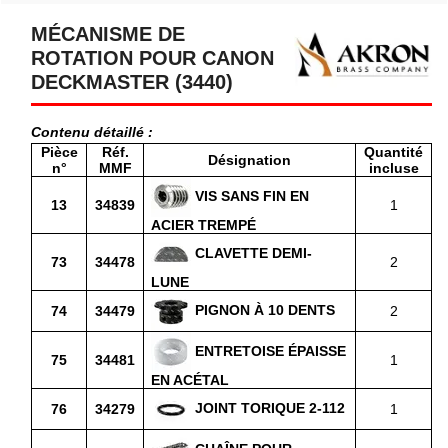
MÉCANISME DE
ROTATION POUR CANON
DECKMASTER (3440)
Contenu détaillé :
Pièce
Réf.
Quantité
Désignation
n°
MMF
incluse
VIS SANS FIN EN
13
34839
1
ACIER TREMPÉ
CLAVETTE DEMI-
73
34478
2
LUNE
PIGNON À 10 DENTS
74
34479
2
ENTRETOISE ÉPAISSE
75
34481
1
EN ACÉTAL
JOINT TORIQUE 2-112
76
34279
1