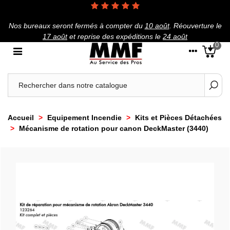
Nos bureaux seront fermés à compter du
10 août
.
Réouverture le
17 août
et reprise des expéditions le
24 août
0
Accueil
>
Equipement Incendie
>
Kits et Pièces Détachées
>
Mécanisme de rotation pour canon DeckMaster (3440)