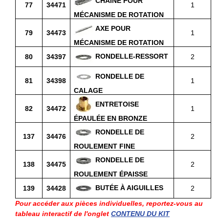
CHAÎNE POUR
77
34471
1
MÉCANISME DE ROTATION
AXE POUR
79
34473
1
MÉCANISME DE ROTATION
RONDELLE-RESSORT
80
34397
2
RONDELLE DE
81
34398
1
CALAGE
ENTRETOISE
82
34472
1
ÉPAULÉE EN BRONZE
RONDELLE DE
137
34476
2
ROULEMENT FINE
RONDELLE DE
138
34475
2
ROULEMENT ÉPAISSE
BUTÉE À AIGUILLES
139
34428
2
Pour accéder aux pièces individuelles, reportez-vous au
tableau interactif de l'onglet
CONTENU DU KIT