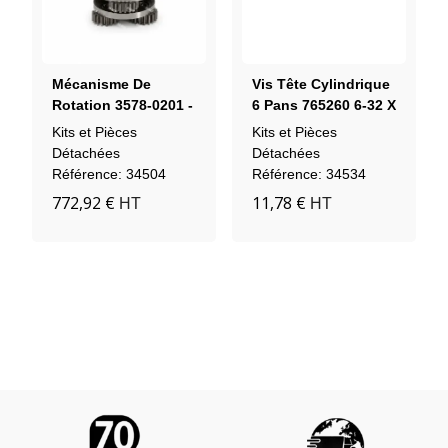
Mécanisme De
Vis Tête Cylindrique
Rotation 3578-0201 -
6 Pans 765260 6-32 X
Engrenages
1
Kits et Pièces
Kits et Pièces
Planétaires 5:1 (12
Détachées
Détachées
Dents)
Référence: 34504
Référence: 34534
772,92 €
11,78 €
HT
HT