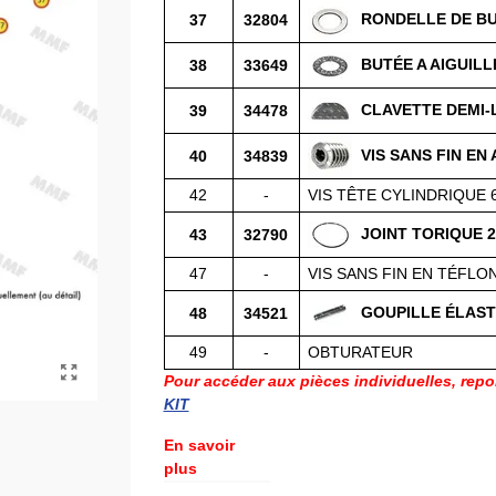
RONDELLE DE B
37
32804
BUTÉE A AIGUILL
38
33649
CLAVETTE DEMI-
39
34478
VIS SANS FIN EN
40
34839
42
-
VIS TÊTE CYLINDRIQUE 
JOINT TORIQUE 2
43
32790
47
-
VIS SANS FIN EN TÉFLO
GOUPILLE ÉLAST
48
34521
49
-
OBTURATEUR
Pour accéder aux pièces individuelles, repor
KIT
En savoir
plus