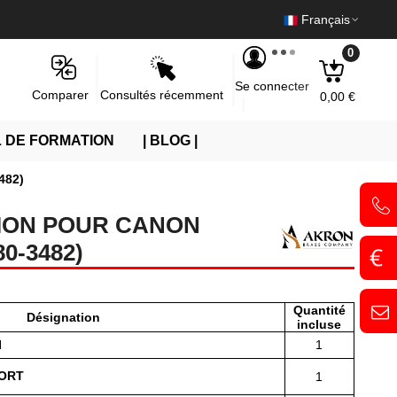
Français
0
Se connecter
Consultés récemment
Comparer
0,00 €
 DE FORMATION
| BLOG |
482)
ION POUR CANON
0-3482)
Quantité
Désignation
incluse
N
1
ORT
1