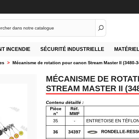
T INCENDIE
SÉCURITÉ INDUSTRIELLE
MATÉRIEL
es
>
Mécanisme de rotation pour canon Stream Master II (3480-3
MÉCANISME DE ROTAT
STREAM MASTER II (348
Contenu détaillé :
Pièce
Réf.
n°
MMF
35
-
ENTRETOISE EN TÉFLO
RONDELLE-RESS
36
34397