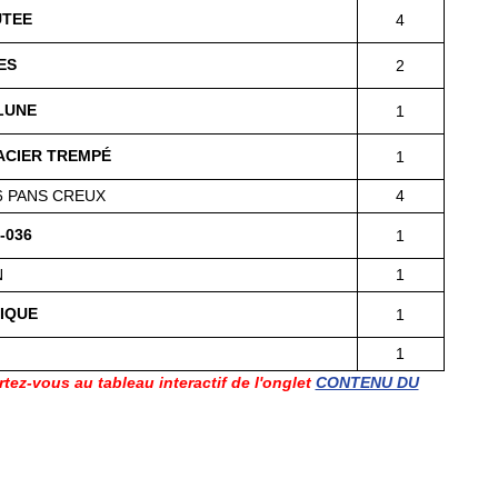
UTEE
4
ES
2
LUNE
1
 ACIER TREMPÉ
1
6 PANS CREUX
4
-036
1
N
1
IQUE
1
1
tez-vous au tableau interactif de l'onglet
CONTENU DU