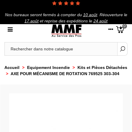
Nos bureaux seront fermés à compter du
10 août
.
Réouverture le
17 août
et reprise des expéditions le
24 août
0
Accueil
>
Equipement Incendie
>
Kits et Pièces Détachées
>
AXE POUR MÉCANISME DE ROTATION 769525 303-304