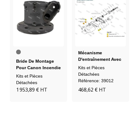
Brut
Mécanisme
(non
D'entraînement Avec
peint)
Bride De Montage
Courroie Pour
Pour Canon Incendie
Kits et Pièces
Système De Rotation
StreamMaster
Détachées
Kits et Pièces
- Canon Stream
Référence: 39012
Détachées
Master II (3480-3482)
1 953,89 €
468,62 €
HT
HT