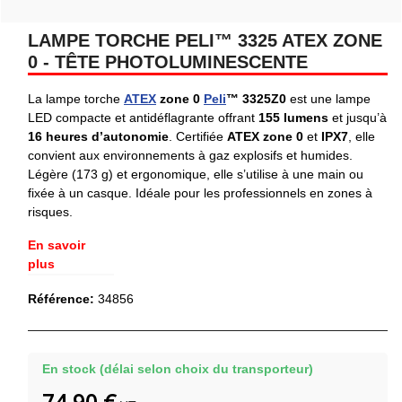
LAMPE TORCHE PELI™ 3325 ATEX ZONE
0 - TÊTE PHOTOLUMINESCENTE
La lampe torche
ATEX
zone 0
Peli
™ 3325Z0
est une lampe
LED compacte et antidéflagrante offrant
155 lumens
et jusqu’à
16 heures d’autonomie
. Certifiée
ATEX zone 0
et
IPX7
, elle
convient aux environnements à gaz explosifs et humides.
Légère (173 g) et ergonomique, elle s’utilise à une main ou
fixée à un casque. Idéale pour les professionnels en zones à
risques.
En savoir
plus
Référence:
34856
En stock (délai selon choix du transporteur)
74,90 €