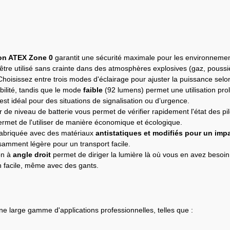
ion ATEX Zone 0
garantit une sécurité maximale pour les environneme
être utilisé sans crainte dans des atmosphères explosives (gaz, poussiè
Choisissez entre trois modes d'éclairage pour ajuster la puissance se
bilité, tandis que le mode
faible
(92 lumens) permet une utilisation p
est idéal pour des situations de signalisation ou d’urgence.
r de niveau de batterie vous permet de vérifier rapidement l'état des pil
ermet de l'utiliser de manière économique et écologique.
abriquée avec des matériaux
antistatiques et modifiés pour un imp
isamment légère pour un transport facile.
on à
angle droit
permet de diriger la lumière là où vous en avez besoin
n facile, même avec des gants.
ne large gamme d'applications professionnelles, telles que :