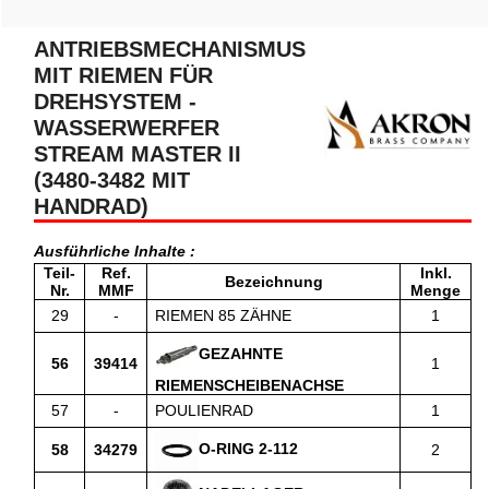
ANTRIEBSMECHANISMUS
MIT RIEMEN FÜR
DREHSYSTEM -
WASSERWERFER
STREAM MASTER II
(3480-3482 MIT
HANDRAD)
Ausführliche Inhalte :
Teil-
Ref.
Inkl.
Bezeichnung
Nr.
MMF
Menge
29
-
RIEMEN 85 ZÄHNE
1
GEZAHNTE
56
39414
1
RIEMENSCHEIBENACHSE
57
-
POULIENRAD
1
O-RING 2-112
58
34279
2