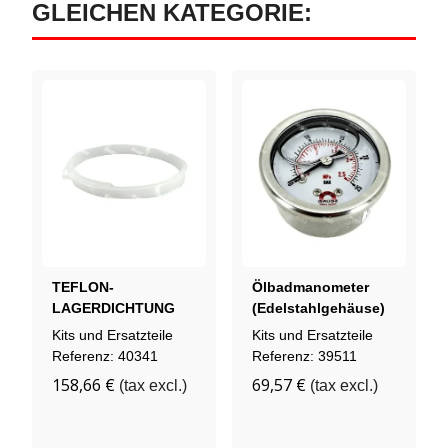
GLEICHEN KATEGORIE:
TEFLON-
Ölbadmanometer
LAGERDICHTUNG
(Edelstahlgehäuse)
803057 4.185
718323
Kits und Ersatzteile
Kits und Ersatzteile
Referenz: 40341
Referenz: 39511
158,66 €
69,57 €
(tax excl.)
(tax excl.)