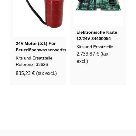
Elektronische Karte
12/24V 34400054
24V-Motor (5:1) Für
Kits und Ersatzteile
Feuerlöschwasserwerfern
2.733,87 €
(tax
FireFox Und
Kits und Ersatzteile
excl.)
StreamMaster -
Referenz: 33626
Reparatursatz
835,23 €
(tax excl.)