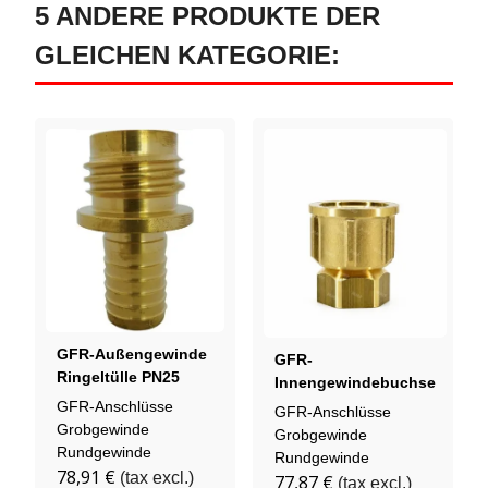
5 ANDERE PRODUKTE DER
GLEICHEN KATEGORIE:
GFR-Außengewinde
GFR-
Ringeltülle PN25
Innengewindebuchse
Innengewindebuchse
GFR-Anschlüsse
GFR-Anschlüsse
PN16
Grobgewinde
Grobgewinde
Rundgewinde
Rundgewinde
78,91 €
(tax excl.)
77,87 €
(tax excl.)