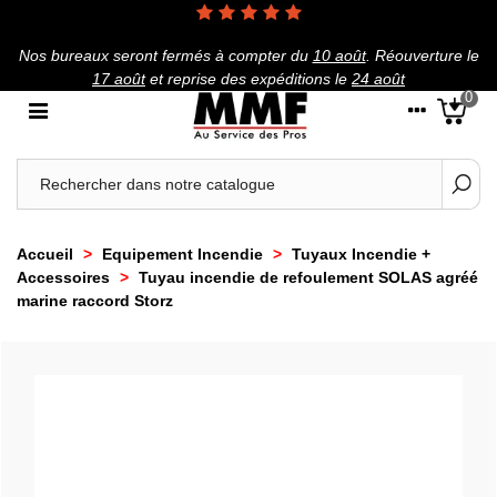
Nos bureaux seront fermés à compter du
10 août
.
Réouverture le
17 août
et reprise des expéditions le
24 août
0
Accueil
>
Equipement Incendie
>
Tuyaux Incendie +
Accessoires
>
Tuyau incendie de refoulement SOLAS agréé
marine raccord Storz