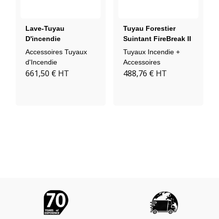
Lave-Tuyau
Tuyau Forestier
D'incendie
Suintant FireBreak II
Avec 2 Raccords
Accessoires Tuyaux
Tuyaux Incendie +
d'Incendie
Accessoires
661,50 €
488,76 €
HT
HT