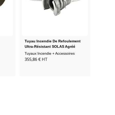
Tuyau Incendie De Refoulement
Tuyau Se
Ultra-Résistant SOLAS Agréé
Nu
Marine
Tuyaux Incendie + Accessoires
Tuyaux I
355,86 €
63,20 €
HT