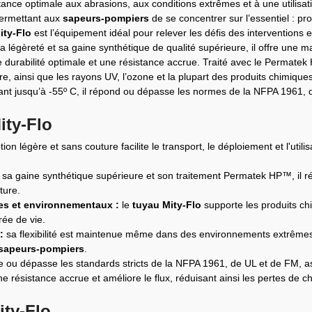
ance optimale aux abrasions, aux conditions extrêmes et à une utilisati
 permettant aux
sapeurs-pompiers
de se concentrer sur l’essentiel : pro
ity-Flo
est l’équipement idéal pour relever les défis des interventions e
 légèreté et sa gaine synthétique de qualité supérieure, il offre une ma
e durabilité optimale et une résistance accrue. Traité avec le Permate
ure, ainsi que les rayons UV, l’ozone et la plupart des produits chimiques
nt jusqu’à -55º C, il répond ou dépasse les normes de la NFPA 1961, 
ity-Flo
on légère et sans couture facilite le transport, le déploiement et l'uti
sa gaine synthétique supérieure et son traitement Permatek HP™, il rési
ture.
es et environnementaux :
le
tuyau Mity-Flo
supporte les produits chi
rée de vie.
:
sa flexibilité est maintenue même dans des environnements extrêmes 
sapeurs-pompiers
.
e ou dépasse les standards stricts de la NFPA 1961, de UL et de FM, ass
ne résistance accrue et améliore le flux, réduisant ainsi les pertes de c
ity-Flo