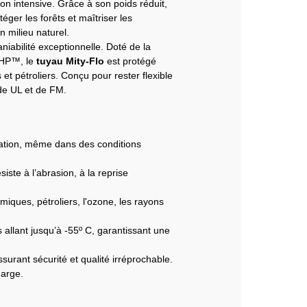
on intensive. Grâce à son poids réduit,
téger les forêts et maîtriser les
n milieu naturel.
niabilité exceptionnelle. Doté de la
k HP™, le
tuyau Mity-Flo
est protégé
 et pétroliers. Conçu pour rester flexible
de UL et de FM.
lisation, même dans des conditions
ste à l’abrasion, à la reprise
miques, pétroliers, l'ozone, les rayons
allant jusqu’à -55º C, garantissant une
urant sécurité et qualité irréprochable.
harge.