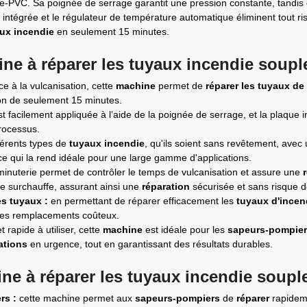
e-PVC. Sa poignée de serrage garantit une pression constante, tandis 
intégrée et le régulateur de température automatique éliminent tout r
ux incendie
en seulement 15 minutes.
ne à réparer les tuyaux incendie soupl
e à la vulcanisation, cette
machine
permet de
réparer les tuyaux de
ion de seulement 15 minutes.
t facilement appliquée à l’aide de la poignée de serrage, et la plaque 
processus.
férents types de
tuyaux incendie
, qu'ils soient sans revêtement, ave
e qui la rend idéale pour une large gamme d'applications.
 minuterie permet de contrôler le temps de vulcanisation et assure une
 surchauffe, assurant ainsi une
réparation
sécurisée et sans risque d
es tuyaux :
en permettant de réparer efficacement les
tuyaux d'incen
 des remplacements coûteux.
t rapide à utiliser, cette
machine
est idéale pour les
sapeurs-pompie
ations
en urgence, tout en garantissant des résultats durables.
ine à réparer les tuyaux incendie soupl
rs :
cette machine permet aux
sapeurs-pompiers
de
réparer
rapidem