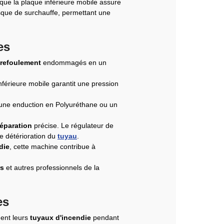
que la plaque inférieure mobile assure
isque de surchauffe, permettant une
es
 refoulement
endommagés en un
inférieure mobile garantit une pression
c une enduction en Polyuréthane ou un
réparation
précise. Le régulateur de
e détérioration du
tuyau
.
die
, cette machine contribue à
rs
et autres professionnels de la
es
ent leurs
tuyaux d'incendie
pendant