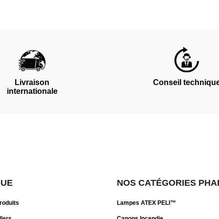
Livraison
Conseil techniqu
internationale
QUE
NOS CATÉGORIES PHA
roduits
Lampes ATEX PELI™
llers
Canons Incendie