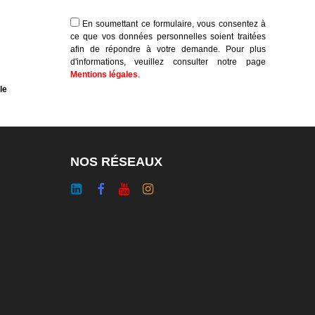
En soumettant ce formulaire, vous consentez à
ce que vos données personnelles soient traitées
afin de répondre à votre demande. Pour plus
d'informations, veuillez consulter notre page
Mentions légales
.
le
NOS RÉSEAUX