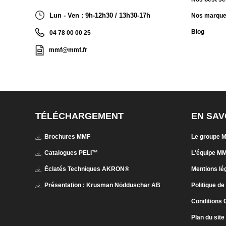
Lun - Ven : 9h-12h30 / 13h30-17h
Nos marqu
Blog
04 78 00 00 25
mmf@mmf.fr
TÉLÉCHARGEMENT
EN SAV
Brochures MMF
Le groupe 
Catalogues PELI™
L'équipe M
Éclatés Techniques AKRON®
Mentions lé
Présentation : Krusman Nödduschar AB
Politique de
Conditions 
Plan du site