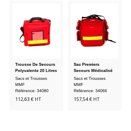
Trousse De Secours
Sac Premiers
Polyvalente 20 Litres
Secours Médicalisé
Vide
25 Litres Avec 4
Sacs et Trousses
Sacs et Trousses
Trousses
MMF
MMF
Référence: 34080
Référence: 34066
112,63 €
157,54 €
HT
HT