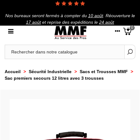
Nos bureaux seront fermés à compter du
10 août
.
Réouverture le
17 août
et reprise des expéditions le
24 août
0
Accueil
>
Sécurité Industrielle
>
Sacs et Trousses MMF
>
Sac premiers secours 12 litres avec 3 trousses