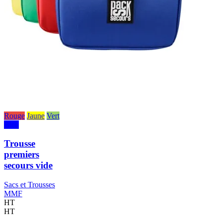
Rouge
Jaune
Vert
Bleu
Trousse
premiers
secours vide
Sacs et Trousses
MMF
HT
HT