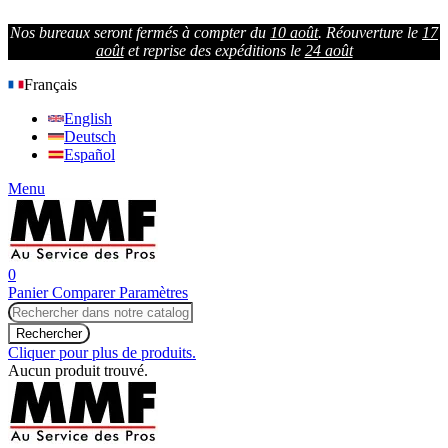
Nos bureaux seront fermés à compter du
10 août
.
Réouverture le
17
août
et reprise des expéditions le
24 août
Français
English
Deutsch
Español
Menu
0
Panier
Comparer
Paramètres
Rechercher
Cliquer pour plus de produits.
Aucun produit trouvé.