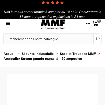
Nos bureaux seront fermés à compter du
10 août
.
Réouverture le
17 août
et reprise des expéditions le
24 août
0
Accueil
>
Sécurité Industrielle
>
Sacs et Trousses MMF
>
Ampoulier Stream grande capacité - 50 ampoules