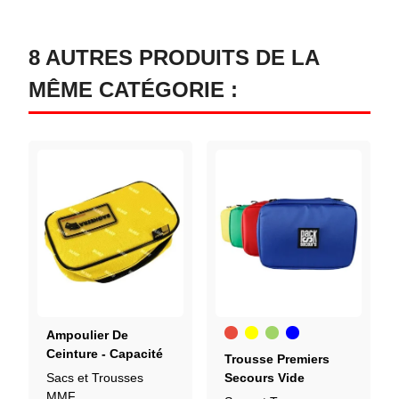
8 AUTRES PRODUITS DE LA
MÊME CATÉGORIE :
Rouge
Jaune
Vert
Bleu
Ampoulier De
Ceinture - Capacité
Trousse Premiers
De 15 Ampoules
Sacs et Trousses
Secours Vide
MMF