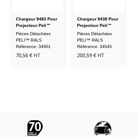
Chargeur 9483 Pour
Chargeur 9438 Pour
Projecteur Peli™
Projecteur Peli™
RALS 9440 9480
RALS 9430A
Pièces Détachées
Pièces Détachées
9490
PELI™ RALS
PELI™ RALS
Référence: 34901
Référence: 34545
70,56 €
200,59 €
HT
HT