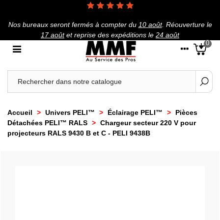
Nos bureaux seront fermés à compter du
10 août
.
Réouverture le
17 août
et reprise des expéditions le
24 août
0
Accueil
>
Univers PELI™
>
Éclairage PELI™
>
Pièces
Détachées PELI™ RALS
>
Chargeur secteur 220 V pour
projecteurs RALS 9430 B et C - PELI 9438B