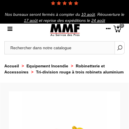
Nos bureaux seront fermés à compter du
10 août
.
Réouverture le
17 août
et reprise des expéditions le
24 août
0
Accueil
>
Equipement Incendie
>
Robinetterie et
Accessoires
>
Tri-division rouge à trois robinets aluminium