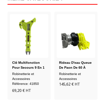
Clé Multifonction
Rideau D'eau Queue
Pour Secours 9 En 1
De Paon De 60 À
Scotty
200L/min Avec
Robinetterie et
Robinetterie et
Raccord DSP45 Sans
Accessoires
Accessoires
Verrou
145,62 €
Référence: 41850
HT
69,20 €
HT