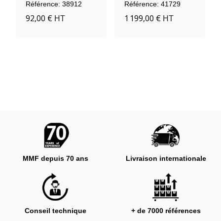
Fluorescentes
Référence: 38912
Référence: 41729
92,00 €
1 199,00 €
HT
HT
MMF depuis 70 ans
Livraison internationale
Conseil technique
+ de 7000 références