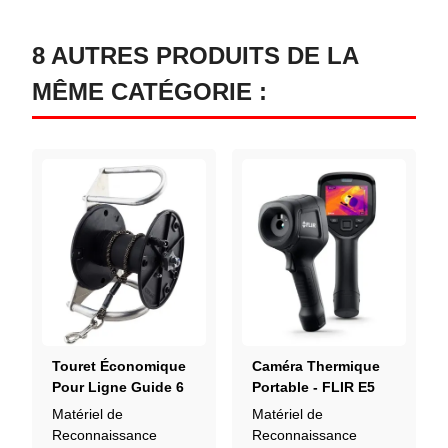
8 AUTRES PRODUITS DE LA
MÊME CATÉGORIE :
Touret Économique
Caméra Thermique
Pour Ligne Guide 6
Portable - FLIR E5
Mm De 50 Ou 60 M
PRO
Matériel de
Matériel de
Avec Perles
Reconnaissance
Reconnaissance