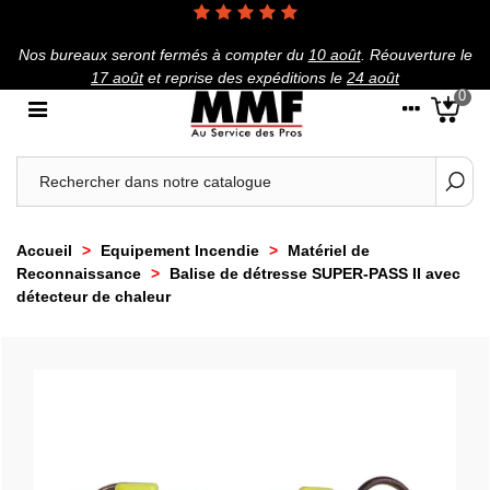
Nos bureaux seront fermés à compter du
10 août
.
Réouverture le
17 août
et reprise des expéditions le
24 août
0
Accueil
>
Equipement Incendie
>
Matériel de
Reconnaissance
>
Balise de détresse SUPER-PASS II avec
détecteur de chaleur