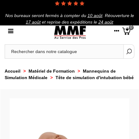
Nos bureaux seront fermés à compter du
10 août
.
Réouverture le
17 août
et reprise des expéditions le
24 août
0
Accueil
>
Matériel de Formation
>
Mannequins de
Simulation Médicale
>
Tête de simulation d'intubation bébé