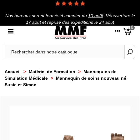
Nos bureaux seront fermés à compter du
10 août
.
Réouverture le
17 août
et reprise des expéditions le
24 août
0
Accueil
>
Matériel de Formation
>
Mannequins de
Simulation Médicale
>
Mannequin de soins nouveau né
Susie et Simon