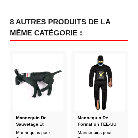
8 AUTRES PRODUITS DE LA
MÊME CATÉGORIE :
Mannequin De
Mannequin De
Sauvetage Et
Formation TEE-UU
Dégagement Chien
CRASH & CARRY –
Mannequins pour
Mannequins pour
Simulation Secours