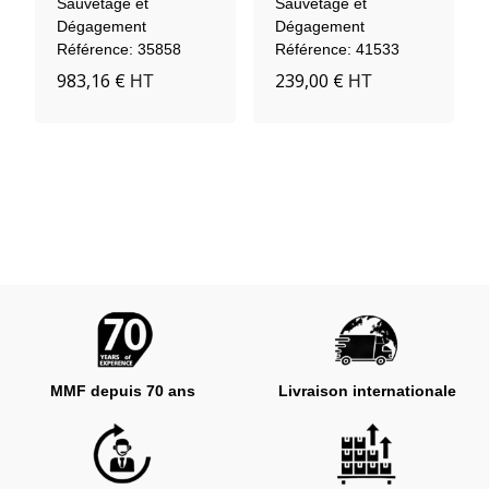
Sauvetage et
Sauvetage et
Adulte
Dégagement
Dégagement
Référence: 35858
Référence: 41533
983,16 €
239,00 €
HT
HT
MMF depuis 70 ans
Livraison internationale