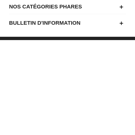
NOS CATÉGORIES PHARES
BULLETIN D'INFORMATION
TÉLÉCHARGEMENT
EN SAVOIR PLUS
COMPTE CLIENT
NOS RÉSEAUX
MMF PROTECTION ET SÉCURITÉ - ©2025