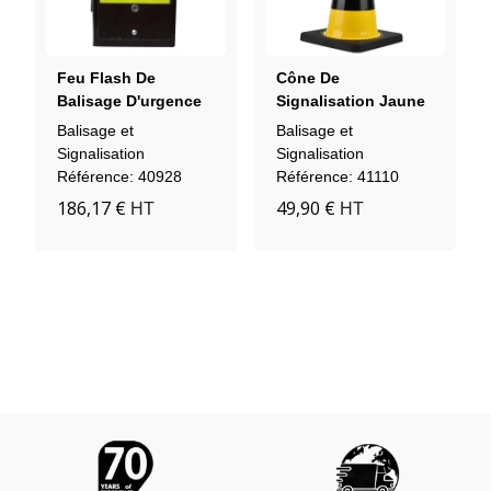
Feu Flash De
Cône De
Balisage D'urgence
Signalisation Jaune
LED Orange 120 Mm
Et Noir Pour
Balisage et
Balisage et
L'industrie
Signalisation
Signalisation
Référence: 40928
Référence: 41110
186,17 €
49,90 €
HT
HT