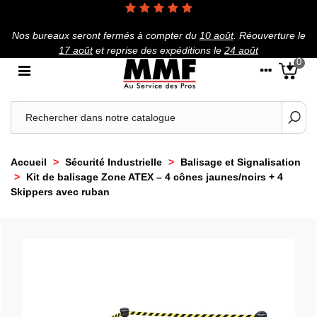
Nos bureaux seront fermés à compter du
10 août
.
Réouverture le
17 août
et reprise des expéditions le
24 août
0
Accueil
>
Sécurité Industrielle
>
Balisage et Signalisation
>
Kit de balisage Zone ATEX – 4 cônes jaunes/noirs + 4
Skippers avec ruban