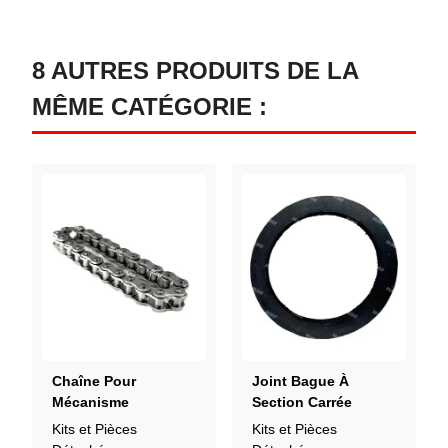
8 AUTRES PRODUITS DE LA
MÊME CATÉGORIE :
Chaîne Pour
Joint Bague À
Mécanisme
Section Carrée
D'élévation
715016 (2-29/32 X 2-
Kits et Pièces
Kits et Pièces
3/64)