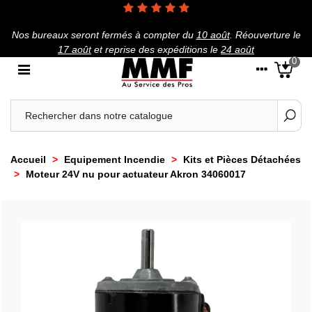
Nos bureaux seront fermés à compter du
10 août
.
Réouverture le
17 août
et reprise des expéditions le
24 août
0
Accueil
>
Equipement Incendie
>
Kits et Pièces Détachées
>
Moteur 24V nu pour actuateur Akron 34060017