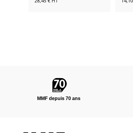
28,45 €
14,10
HT
MMF depuis 70 ans