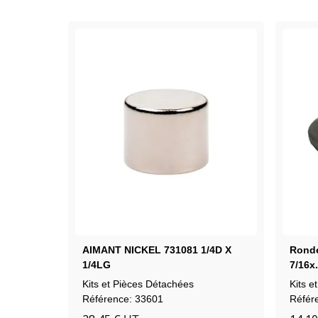
AIMANT NICKEL 731081 1/4D X
Ronde
1/4LG
7/16x
Kits et Pièces Détachées
Kits e
Référence: 33601
Référ