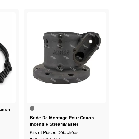
Brut
Canon
Joint To
(non
5/8) - 2-
peint)
Bride De Montage Pour Canon
Incendie StreamMaster
Kits et P
Référenc
Kits et Pièces Détachées