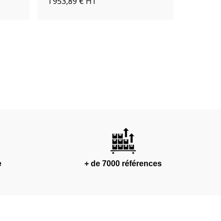
1 953,89 €
46,45 €
HT
e
+ de 7000 références