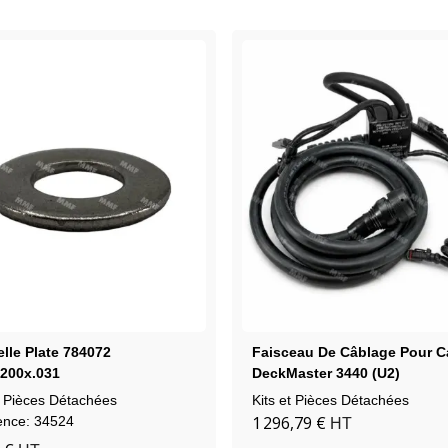
lle Plate 784072
Faisceau De Câblage Pour 
.200x.031
DeckMaster 3440 (U2)
t Pièces Détachées
Kits et Pièces Détachées
1 296,79 €
ence: 34524
HT