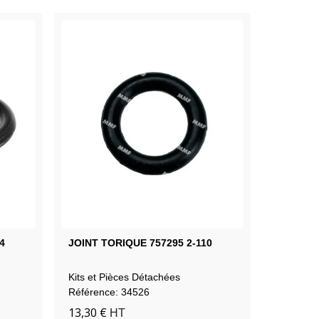
4
JOINT TORIQUE 757295 2-110
Vis Tête
767019 4
Kits et Pièces Détachées
Kits et P
Référence: 34526
Référenc
13,30 €
13,17 €
HT