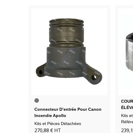
Brut
COUR
(non
ÉLÉV
peint)
Connecteur D’entrée Pour Canon
Incendie Apollo
Kits e
Référ
Kits et Pièces Détachées
270,88 €
239,1
HT