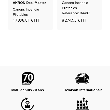
3462
AKRON DeckMaster
Canons Incendie
3440
Pilotables
Canons Incendie
Référence: 34487
Pilotables
17 998,81 €
8 274,93 €
HT
HT
MMF depuis 70 ans
Livraison internationale