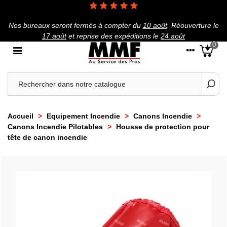
Nos bureaux seront fermés à compter du
10 août
.
Réouverture le
17 août
et reprise des expéditions le
24 août
0
Accueil
>
Equipement Incendie
>
Canons Incendie
>
Canons Incendie Pilotables
>
Housse de protection pour
tête de canon incendie