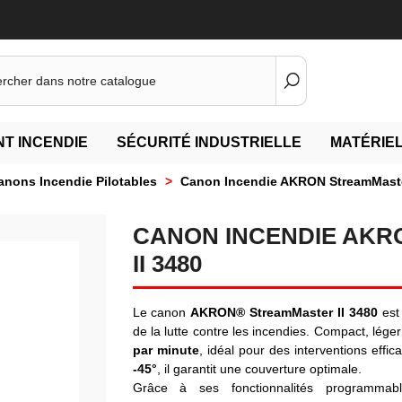
T INCENDIE
SÉCURITÉ INDUSTRIELLE
MATÉRIEL
anons Incendie Pilotables
>
Canon Incendie AKRON StreamMaste
CANON INCENDIE AK
II 3480
Le canon
AKRON® StreamMaster II 3480
est
de la lutte contre les incendies. Compact, léger 
par minute
, idéal pour des interventions effi
-45°
, il garantit une couverture optimale.
Grâce à ses fonctionnalités programmab