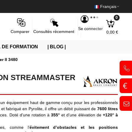
Français
0
Se connecter
Consultés récemment
Comparer
0,00 €
 DE FORMATION
| BLOG |
r II 3480
RON STREAMMASTER
 un équipement haut de gamme conçu pour les professionnels
et fabriqué en Pyrolite, il offre un débit puissant de
7600 litres
caces. Doté d’une rotation à
355°
et d’une élévation de
+120° à
les, comme l’
évitement d’obstacles et les positions