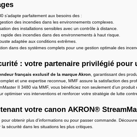
ages
 s’adapte parfaitement aux besoins des :
gestion des incendies dans les environnements complexes.
sation des installations sensibles avec un contrôle à distance.
 rapide des incendies dans des environnements à haut risque.
obuste adaptée aux conditions extrêmes.
ation dans des systèmes complets pour une gestion optimale des incen
rité : votre partenaire privilégié pour 
endeur français exclusif de la marque Akron
, garantissant des produ
 complet et une expertise reconnue, MMF assure la satisfaction des prof
Master II 3480 via MMF, vous bénéficiez non seulement d’un produit d
ptimiser vos interventions et renforcer votre stratégie de lutte contre
enant votre canon AKRON® StreamMast
é
pour obtenir plus d’informations ou pour passer commande. Découvr
la sécurité dans les situations les plus critiques.