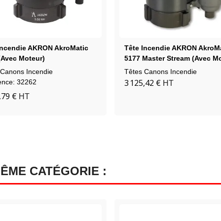
Incendie AKRON AkroMatic
Tête Incendie AKRON AkroM
(avec Moteur)
5177 Master Stream (avec Mo
 Canons Incendie
Têtes Canons Incendie
3 125,42 €
ence: 32262
HT
,79 €
HT
MÊME CATÉGORIE :