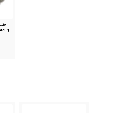
atic
teur)