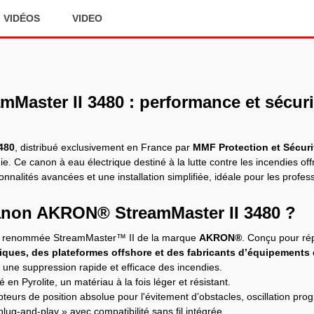
VIDÉOS
VIDEO
aster II 3480 : performance et sécuri
480
, distribué exclusivement en France par
MMF Protection et Sécuri
gie. Ce canon à eau électrique destiné à la lutte contre les incendies o
onnalités avancées et une installation simplifiée, idéale pour les profes
canon AKRON® StreamMaster II 3480 ?
me renommée StreamMaster™ II de la marque
AKRON®
. Conçu pour r
iques, des plateformes offshore et des fabricants d’équipements 
 une suppression rapide et efficace des incendies.
é en Pyrolite, un matériau à la fois léger et résistant.
pteurs de position absolue pour l'évitement d’obstacles, oscillation p
lug-and-play » avec compatibilité sans fil intégrée.