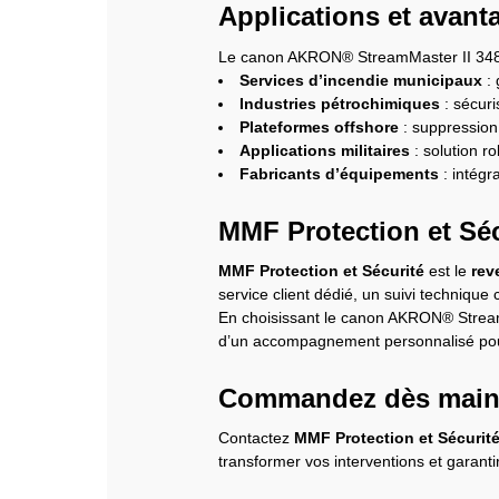
Applications et avant
Le canon AKRON® StreamMaster II 3480
Services d’incendie municipaux
: 
Industries pétrochimiques
: sécuri
Plateformes offshore
: suppression
Applications militaires
: solution r
Fabricants d’équipements
: intégr
MMF Protection et Sécu
MMF Protection et Sécurité
est le
rev
service client dédié, un suivi technique
En choisissant le canon AKRON® Stream
d’un accompagnement personnalisé pour o
Commandez dès maint
Contactez
MMF Protection et Sécurit
transformer vos interventions et garantir 