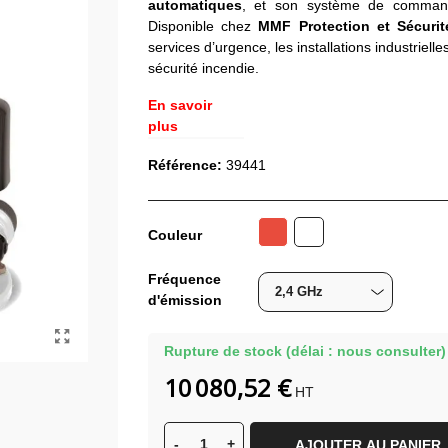
automatiques
, et son système de comm
Disponible chez
MMF Protection et Sécurit
services d’urgence, les installations industrielle
sécurité incendie.
En savoir
plus
Référence:
39441
Rouge
Couleur
Blanc
Fréquence
d'émission
Rupture de stock (délai : nous consulter)
10 080,52 €
HT
-
+
AJOUTER AU PANIER