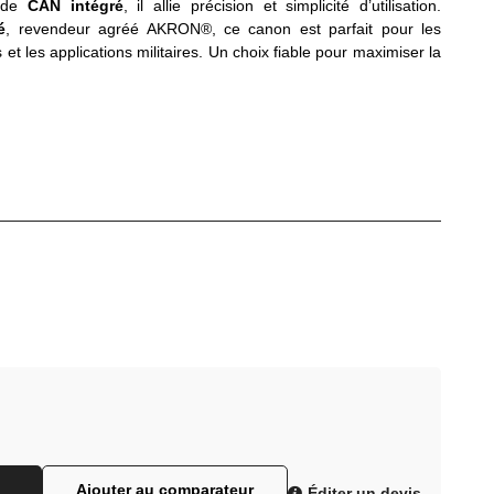
ande
CAN intégré
, il allie précision et simplicité d’utilisation.
é
, revendeur agréé AKRON®, ce canon est parfait pour les
s et les applications militaires. Un choix fiable pour maximiser la
Ajouter au comparateur
Éditer un devis