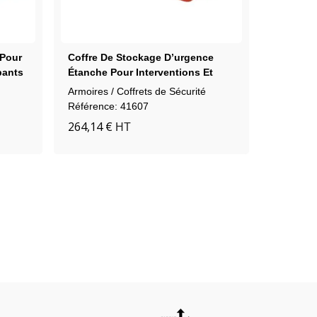
 Pour
Coffre De Stockage D’urgence
Armoire 
bants
Étanche Pour Interventions Et
Étagères
Équipements De Sécurité
Armoires / Coffrets de Sécurité
Sécurité I
1 946,14
Référence: 41607
264,14 €
HT