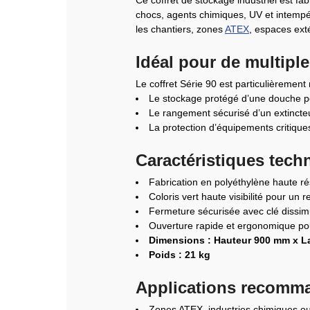
chocs, agents chimiques, UV et intempér
les chantiers, zones
ATEX
, espaces exté
Idéal pour de multipl
Le coffret Série 90 est particulièreme
Le stockage protégé d’une douche por
Le rangement sécurisé d’un extincteu
La protection d’équipements critique
Caractéristiques tech
Fabrication en polyéthylène haute ré
Coloris vert haute visibilité pour un
Fermeture sécurisée avec clé dissimu
Ouverture rapide et ergonomique pou
Dimensions : Hauteur 900 mm x L
Poids : 21 kg
Applications recomm
Zones ATEX, industries chimiques o