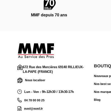
MMF depuis 70 ans
BOUTI
672 Rue des Mercières 69140 RILLIEUX-
LA-PAPE (FRANCE)
Nouveaux p
Nous localiser
Nos best se
Lun - Ven : 9h-12h30 / 13h30-17h
Nos marqu
Blog
04 78 00 00 25
mmf@mmf.fr