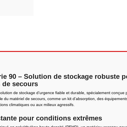
érie 90 – Solution de stockage robuste
s de secours
 solution de stockage d’urgence fiable et durable, spécialement conçue 
male du matériel de secours, comme un kit d’absorption, des équipement
tions climatiques ou aux milieux agressifs.
stante pour conditions extrêmes
abriqué en polyéthylène haute densité (PEHD), un matériau reconnu pou