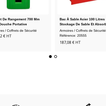
et De Rangement 700 Mm
Bac À Sable Acier 100 Litres
Douche Portative
Stockage De Sable Et Absor
De Sécurité
es / Coffrets de Sécurité
Armoires / Coffrets de Sécurité
2 €
Référence: 20555
HT
187,08 €
HT