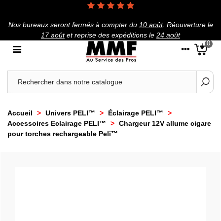
Nos bureaux seront fermés à compter du
10 août
.
Réouverture le
17 août
et reprise des expéditions le
24 août
0
Accueil
>
Univers PELI™
>
Éclairage PELI™
>
Accessoires Eclairage PELI™
>
Chargeur 12V allume cigare
pour torches rechargeable Peli™