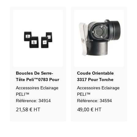
Boucles De Serre-
Coude Orientable
Tête Peli™0783 Pour
3317 Pour Torche
Casque (4 Pièces)
PELI™ 3335RZ0
Accessoires Eclairage
Accessoires Eclairage
PELI™
PELI™
Référence: 34914
Référence: 34594
21,58 €
49,00 €
HT
HT