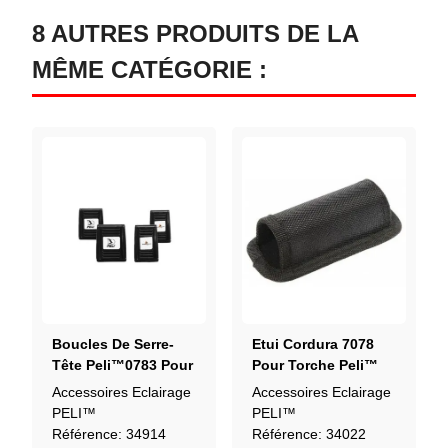
8 AUTRES PRODUITS DE LA
MÊME CATÉGORIE :
Boucles De Serre-
Etui Cordura 7078
Tête Peli™0783 Pour
Pour Torche Peli™
Casque (4 Pièces)
7060
Accessoires Eclairage
Accessoires Eclairage
PELI™
PELI™
Référence: 34914
Référence: 34022