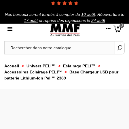
Nos bureaux seront fermés à compter du
10 août
.
Réouverture le
17 août
et reprise des expéditions le
24 août
0
Accueil
>
Univers PELI™
>
Éclairage PELI™
>
Accessoires Eclairage PELI™
>
Base Chargeur USB pour
batterie Lithium-Ion Peli™ 2389