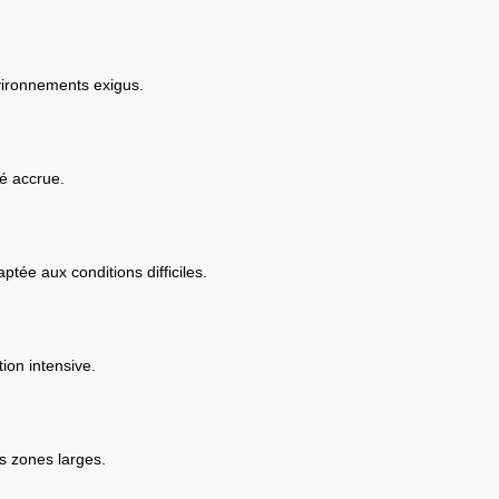
vironnements exigus.
té accrue.
tée aux conditions difficiles.
ion intensive.
es zones larges.