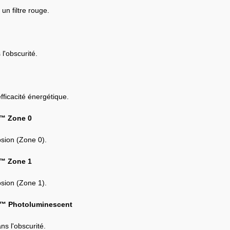
un filtre rouge.
l'obscurité.
fficacité énergétique.
D™ Zone 0
osion (Zone 0).
D™ Zone 1
osion (Zone 1).
ED™ Photoluminescent
ns l'obscurité.