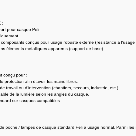
E
:
ort pour casque Peli :
iquement :
e / composants conçus pour usage robuste externe (résistance à l’usage ind
ans éléments métalliques apparents (support de base) :
t conçu pour :
 protection afin d’avoir les mains libres.
 travail ou d’intervention (chantiers, secours, industrie, etc.).
n fiable de la lumière selon les angles du casque.
andard sur casques compatibles.
 de poche / lampes de casque standard Peli à usage normal. Parmi l