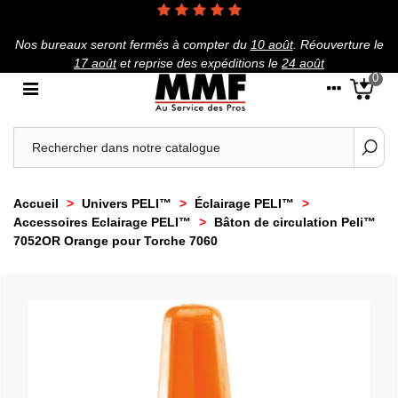
Nos bureaux seront fermés à compter du
10 août
.
Réouverture le
17 août
et reprise des expéditions le
24 août
0
Accueil
>
Univers PELI™
>
Éclairage PELI™
>
Accessoires Eclairage PELI™
>
Bâton de circulation Peli™
7052OR Orange pour Torche 7060