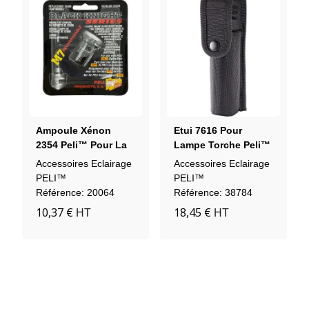
Ampoule Xénon
Etui 7616 Pour
2354 Peli™ Pour La
Lampe Torche Peli™
Torche M7
7610
Accessoires Eclairage
Accessoires Eclairage
Flashlite™
PELI™
PELI™
Référence: 20064
Référence: 38784
10,37 €
18,45 €
HT
HT