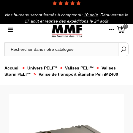
Nos bureaux seront fermés à compter du
10 août
.
Réouverture le
17 août
et reprise des expéditions le
24 août
0
Accueil
>
Univers PELI™
>
Valises PELI™
>
Valises
Storm PELI™
>
Valise de transport étanche Peli iM2400